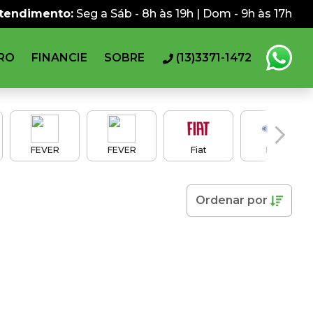
atendimento:
Seg a Sáb - 8h às 19h | Dom - 9h às 17h
RO
FINANCIE
SOBRE
(13)3371-1472
FEVER
FEVER
Fiat
Ford
Ordenar
por