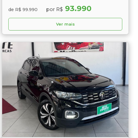
93.990
por R$
de R$ 99.990
Ver mais