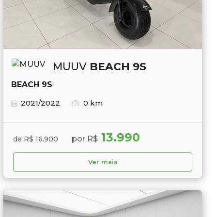
MUUV
BEACH 9S
BEACH 9S
2021/2022
0 km
13.990
por R$
de R$ 16.900
Ver mais