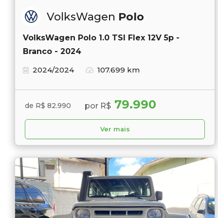
VolksWagen
Polo
VolksWagen Polo 1.0 TSI Flex 12V 5p -
Branco - 2024
2024/2024
107.699 km
79.990
por R$
de R$ 82.990
Ver mais