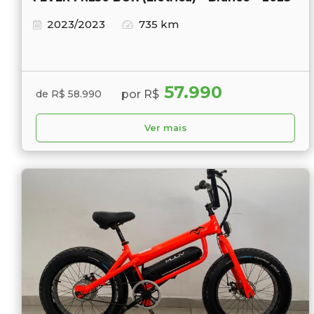
2023/2023
735 km
57.990
por R$
de R$ 58.990
Ver mais