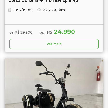
Corsa GL 1.6 MPFI / 1.4 EFI 2p e 4p
1997/1998
225.630 km
24.990
por R$
de R$ 29.900
Ver mais